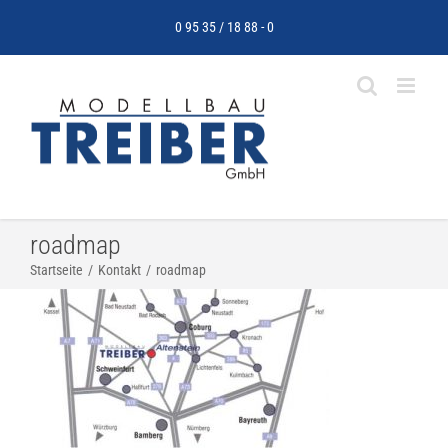
Zum
0 95 35 / 18 88 - 0
Inhalt
springen
roadmap
Startseite
Kontakt
roadmap